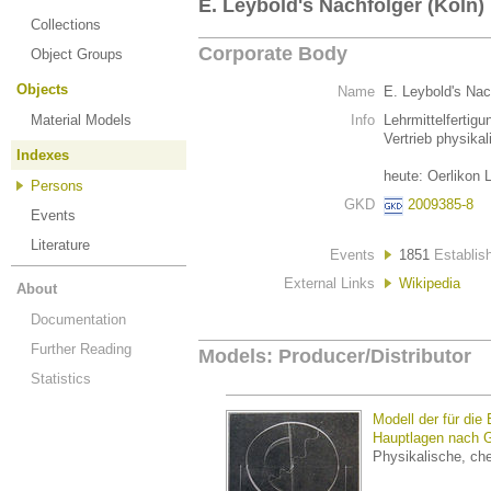
E. Leybold's Nachfolger (Köln)
Collections
Corporate Body
Object Groups
Objects
Name
E. Leybold's Nac
Material Models
Info
Lehrmittelfertigu
Vertrieb physika
Indexes
heute: Oerliko
Persons
GKD
2009385-8
Events
Literature
Events
1851
Establis
External Links
Wikipedia
About
Documentation
Further Reading
Models: Producer/Distributor
Statistics
Modell der für die
Hauptlagen nach 
Physikalische, ch