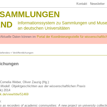
Kontakt
Newsletter
SSAMMLUNGEN
AND
Informationssystem zu Sammlungen und Mus
an deutschen Universitäten
. Aktuelle Daten können im
Portal der Koordinierungsstelle für wissenschaftl
tiefendes
»
Veröffentlichungen
lichungen
Cornelia Weber, Oliver Zauzig (Hg.):
 Modell. Objektgeschichten aus der wissenschaftlichen Praxis
nk) 2014
k.de/view/title/51469
r:
s as recorders of academic communities: A new project on university collect