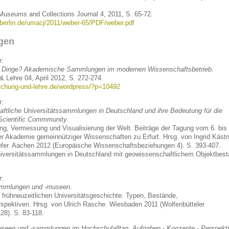
 Museums and Collections Journal 4, 2011, S. 65-72.
-berlin.de/umacj/2011/weber-65/PDF/weber.pdf
gen
r:
er Dinge? Akademische Sammlungen im modernen Wissenschaftsbetrieb
.
& Lehre 04, April 2012, S. 272-274.
rschung-und-lehre.de/wordpress/?p=10492
r:
ftliche Universitätssammlungen in Deutschland und ihre Bedeutung für die
 Scientific Commmunity
.
ng, Vermessung und Visualisierung der Welt. Beiträge der Tagung vom 6. bis 
r Akademie gemeinnütziger Wissenschaften zu Erfurt. Hrsg. von Ingrid Kästn
efer. Aachen 2012 (Europäische Wissenschaftsbeziehungen 4). S. 393-407.
versitätssammlungen in Deutschland mit geowissenschaftlichem Objektbest
r:
ammlungen und -museen
.
r frühneuzeitlichen Universitätsgeschichte. Typen, Bestände,
spektiven. Hrsg. von Ulrich Rasche. Wiesbaden 2011 (Wolfenbütteler
28). S. 83-118.
useen und -sammlungen im Hochschulalltag. Aufgaben - Konzepte - Perspekt