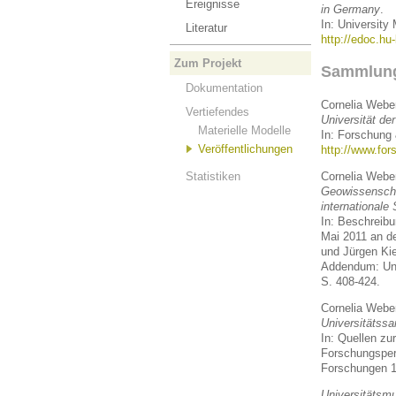
Ereignisse
in Germany
.
In: University
Literatur
http://edoc.hu
Zum Projekt
Sammlun
Dokumentation
Cornelia Webe
Vertiefendes
Universität d
Materielle Modelle
In: Forschung 
Veröffentlichungen
http://www.fo
Statistiken
Cornelia Webe
Geowissenscha
internationale
In: Beschreibu
Mai 2011 an de
und Jürgen Ki
Addendum: Uni
S. 408-424.
Cornelia Webe
Universitätss
In: Quellen zu
Forschungsper
Forschungen 1
Universitätsm