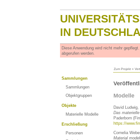
UNIVERSITÄT
IN DEUTSCHL
Diese Anwendung wird nicht mehr gepflegt
abgerufen werden.
Zum Projekt
»
Ver
Sammlungen
Veröffent
Sammlungen
Modelle
Objektgruppen
Objekte
David Ludwig, 
Das materielle
Materielle Modelle
Paderborn (Fi
https://www.fin
Erschließung
Cornelia Webe
Personen
Material model