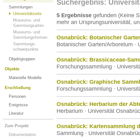
Suchergebnis: Universi
Sammlungen
Universitätsorte
5 Ergebnisse
gefunden (Keine S
Museums- und
mehr an Ursprungsuniversität, un
Sammlungsarten
Museums- und
Osnabrück: Botanischer Garte
Sammlungsformen
Botanischer Garten/Arboretum · 
Sammlungs-
schwerpunkte
Objektgruppen
Osnabrück: Brassicaceae-Samm
Forschungssammlung · Universit
Objekte
Materielle Modelle
Osnabrück: Graphische Samml
Erschließung
Forschungssammlung · Universit
Personen
Osnabrück: Herbarium der Abte
Ereignisse
Herbarium · Universität Osnabrü
Literatur
Osnabrück: Kartensammlung d
Zum Projekt
Sammlung · Universität Osnabrü
Dokumentation