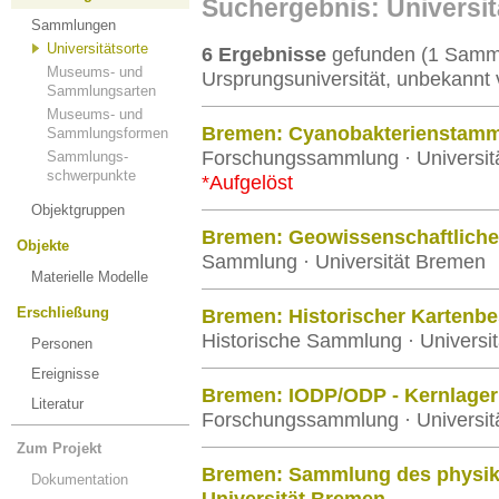
Suchergebnis: Universi
Sammlungen
Universitätsorte
6 Ergebnisse
gefunden (1 Samml
Museums- und
Ursprungsuniversität, unbekannt 
Sammlungsarten
Museums- und
Bremen: Cyanobakterienstam
Sammlungsformen
Forschungssammlung · Universit
Sammlungs-
schwerpunkte
*Aufgelöst
Objektgruppen
Bremen: Geowissenschaftlich
Objekte
Sammlung · Universität Bremen
Materielle Modelle
Erschließung
Bremen: Historischer Kartenb
Historische Sammlung · Universi
Personen
Ereignisse
Bremen: IODP/ODP - Kernlager
Literatur
Forschungssammlung · Universit
Zum Projekt
Bremen: Sammlung des physika
Dokumentation