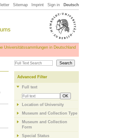
etter
Sitemap
Imprint
Sign in
Deutsch
eums
iche Universitätssammlungen in Deutschland
Advanced Filter
Full text
n
OK
Location of University
Museum and Collection Type
Museum and Collection
Form
Special Status