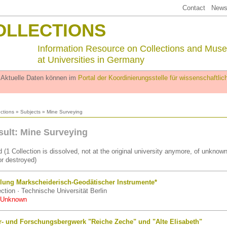
Contact
Newsl
OLLECTIONS
Information Resource on Collections and Mus
at Universities in Germany
. Aktuelle Daten können im
Portal der Koordinierungsstelle für wissenschaftl
ections
»
Subjects
» Mine Surveying
sult: Mine Surveying
 (1 Collection is dissolved, not at the original university anymore, of unknow
r destroyed)
lung Markscheiderisch-Geodätischer Instrumente*
ection · Technische Universität Berlin
 Unknown
hr- und Forschungsbergwerk "Reiche Zeche" und "Alte Elisabeth"