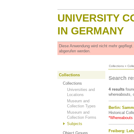
UNIVERSITY C
IN GERMANY
Diese Anwendung wird nicht mehr gepflegt
abgerufen werden.
Collections
»
Coll
Collections
Search re
Collections
4 results
found
Universities and
whereabouts, o
Locations
Museum and
Collection Types
Berlin: Samm
Museum and
Historical Coll
Collection Forms
*Whereabouts
Subjects
Freiberg: Le
Object Groups