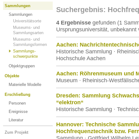
Sammlungen
Suchergebnis: Hochfre
Sammlungen
Universitätsorte
4 Ergebnisse
gefunden (1 Samml
Museums- und
Ursprungsuniversität, unbekannt 
Sammlungsarten
Museums- und
Aachen: Nachrichtentechnisc
Sammlungsformen
Historische Sammlung · Rheinisc
Sammlungs-
schwerpunkte
Hochschule Aachen
Objektgruppen
Aachen: Röhrenmuseum und M
Objekte
Museum · Rheinisch-Westfälisch
Materielle Modelle
Erschließung
Dresden: Sammlung Schwachst
“elektron“
Personen
Historische Sammlung · Technisc
Ereignisse
Literatur
Hannover: Technische Sammlung
Hochfrequenztechnik bzw. Fer
Zum Projekt
Sammlung · Gottfried Wilhelm Lei