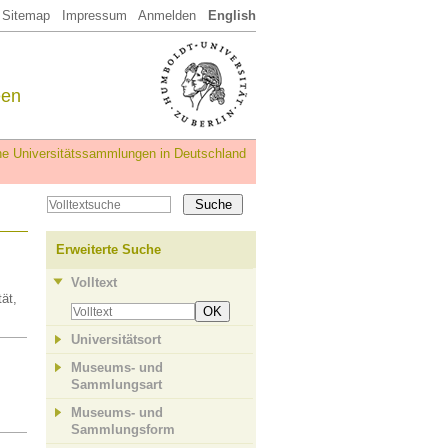
Sitemap
Impressum
Anmelden
English
een
iche Universitätssammlungen in Deutschland
Erweiterte Suche
Volltext
ät,
OK
Universitätsort
Museums- und
Sammlungsart
Museums- und
Sammlungsform