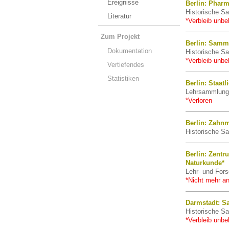
Ereignisse
Berlin: Phar
Historische Sa
Literatur
*Verbleib unbe
Zum Projekt
Berlin: Samm
Dokumentation
Historische Sa
*Verbleib unbe
Vertiefendes
Statistiken
Berlin: Staat
Lehrsammlung ·
*Verloren
Berlin: Zahn
Historische Sa
Berlin: Zentr
Naturkunde*
Lehr- und For
*Nicht mehr an
Darmstadt: S
Historische S
*Verbleib unbe