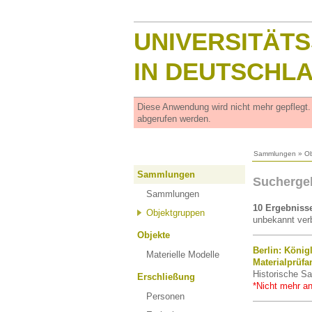
UNIVERSITÄT
IN DEUTSCHL
Diese Anwendung wird nicht mehr gepflegt
abgerufen werden.
Sammlungen
»
Ob
Sammlungen
Sucherge
Sammlungen
10 Ergebniss
Objektgruppen
unbekannt verb
Objekte
Berlin: König
Materielle Modelle
Materialprüfa
Historische Sa
Erschließung
*Nicht mehr an
Personen