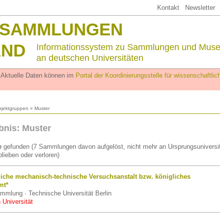
Kontakt
Newsletter
SSAMMLUNGEN
AND
Informationssystem zu Sammlungen und Mus
an deutschen Universitäten
. Aktuelle Daten können im
Portal der Koordinierungsstelle für wissenschaftl
jektgruppen
» Muster
bnis: Muster
e
gefunden (7 Sammlungen davon aufgelöst, nicht mehr an Ursprungsuniversit
lieben oder verloren)
liche mechanisch-technische Versuchsanstalt bzw. königliches
mt*
mmlung · Technische Universität Berlin
 Universität