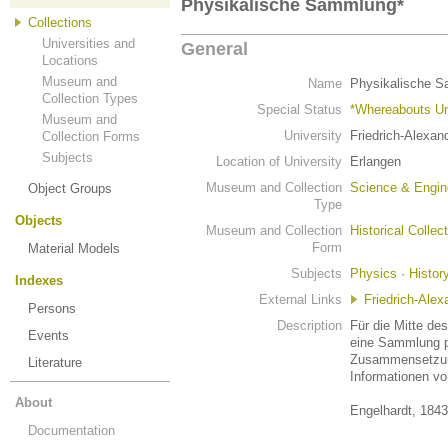
Physikalische Sammlung*
Collections
Universities and
General
Locations
Museum and
Name
Physikalische 
Collection Types
Special Status
*Whereabouts U
Museum and
University
Friedrich-Alexan
Collection Forms
Subjects
Location of University
Erlangen
Museum and Collection
Science & Engin
Object Groups
Type
Objects
Museum and Collection
Historical Collec
Form
Material Models
Subjects
Physics
·
Histor
Indexes
External Links
Friedrich-Alex
Persons
Description
Für die Mitte des
Events
eine Sammlung ph
Zusammensetzung
Literature
Informationen vo
About
Engelhardt, 1843
Documentation