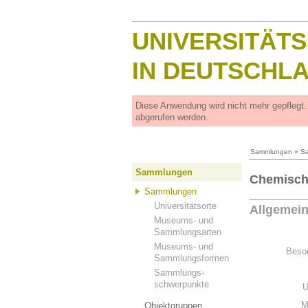
UNIVERSITÄT
IN DEUTSCHL
Diese Anwendung wird nicht mehr gepflegt
abgerufen werden.
Sammlungen
»
S
Sammlungen
Chemisch
Sammlungen
Universitätsorte
Allgemei
Museums- und
Sammlungsarten
Museums- und
Beson
Sammlungsformen
Sammlungs-
schwerpunkte
U
M
Objektgruppen