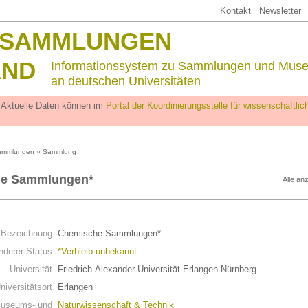
Kontakt
Newsletter
SSAMMLUNGEN
AND
Informationssystem zu Sammlungen und Mus
an deutschen Universitäten
. Aktuelle Daten können im
Portal der Koordinierungsstelle für wissenschaftl
ammlungen
» Sammlung
e Sammlungen*
Alle an
n
Bezeichnung
Chemische Sammlungen*
derer Status
*Verbleib unbekannt
Universität
Friedrich-Alexander-Universität Erlangen-Nürnberg
niversitätsort
Erlangen
useums- und
Naturwissenschaft & Technik