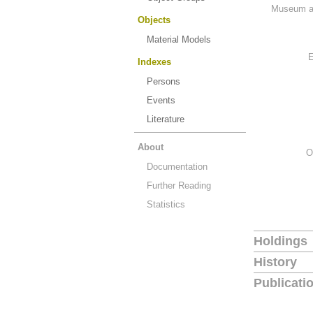
Museum an
Objects
Material Models
E
Indexes
Persons
Events
Literature
About
O
Documentation
Further Reading
Statistics
Holdings
History
Publicati