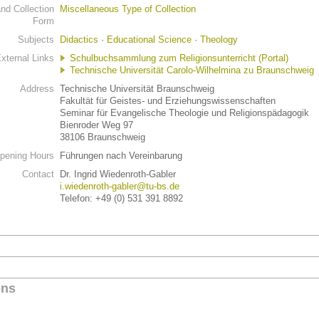
d Collection
Miscellaneous Type of Collection
Form
Subjects
Didactics
·
Educational Science
·
Theology
xternal Links
Schulbuchsammlung zum Religionsunterricht (Portal)
Technische Universität Carolo-Wilhelmina zu Braunschweig
Address
Technische Universität Braunschweig
Fakultät für Geistes- und Erziehungswissenschaften
Seminar für Evangelische Theologie und Religionspädagogik
Bienroder Weg 97
38106 Braunschweig
pening Hours
Führungen nach Vereinbarung
Contact
Dr. Ingrid Wiedenroth-Gabler
i.wiedenroth-gabler@tu-bs.de
Telefon: +49 (0) 531 391 8892
ons