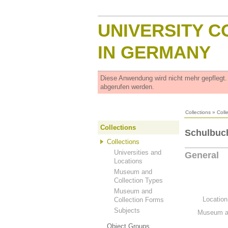
UNIVERSITY C
IN GERMANY
Diese Anwendung wird nicht mehr gepflegt
abgerufen werden.
Collections
»
Coll
Collections
Schulbuc
Collections
Universities and
General
Locations
Museum and
Collection Types
Museum and
Location
Collection Forms
Subjects
Museum an
Object Groups