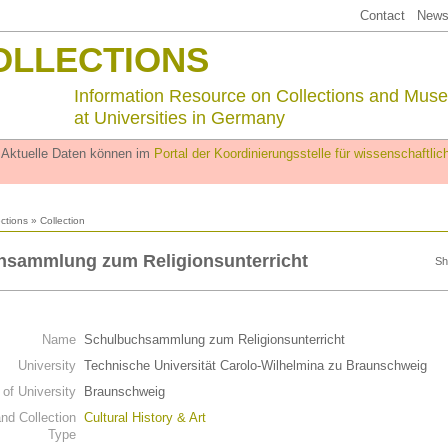
Contact
Newsl
OLLECTIONS
Information Resource on Collections and Mus
at Universities in Germany
. Aktuelle Daten können im
Portal der Koordinierungsstelle für wissenschaftl
ections
» Collection
hsammlung zum Religionsunterricht
Sh
Name
Schulbuchsammlung zum Religionsunterricht
University
Technische Universität Carolo-Wilhelmina zu Braunschweig
 of University
Braunschweig
d Collection
Cultural History & Art
Type