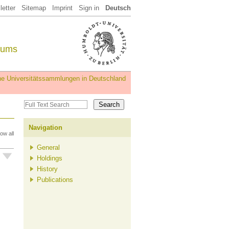
etter
Sitemap
Imprint
Sign in
Deutsch
eums
iche Universitätssammlungen in Deutschland
Navigation
ow all
General
Holdings
History
Publications