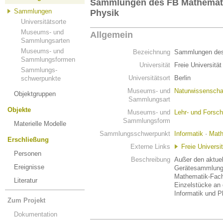
Sammlungen des FB Mathematik
Sammlungen
Physik
Universitätsorte
Museums- und
Allgemein
Sammlungsarten
Museums- und
Bezeichnung
Sammlungen des 
Sammlungsformen
Universität
Freie Universität
Sammlungs-
Universitätsort
Berlin
schwerpunkte
Museums- und
Naturwissenscha
Objektgruppen
Sammlungsart
Objekte
Museums- und
Lehr- und Fors
Sammlungsform
Materielle Modelle
Sammlungsschwerpunkt
Informatik
·
Math
Erschließung
Externe Links
Freie Universit
Personen
Beschreibung
Außer den aktue
Ereignisse
Gerätesammlung
Mathematik-Fachd
Literatur
Einzelstücke an
Informatik und 
Zum Projekt
Dokumentation