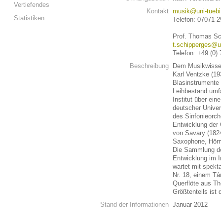
Vertiefendes
Kontakt
musik@uni-tuebi
Statistiken
Telefon: 07071 
Prof. Thomas Sc
t.schipperges@u
Telefon: +49 (0)
Beschreibung
Dem Musikwissens
Karl Ventzke (1
Blasinstrumente 
Leihbestand umfa
Institut über e
deutscher Univer
des Sinfonieorch
Entwicklung der 
von Savary (1824
Saxophone, Hörn
Die Sammlung do
Entwicklung im I
wartet mit spek
Nr. 18, einem Tár
Querflöte aus T
Größtenteils is
Stand der Informationen
Januar 2012