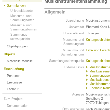
Musikinstrumentensammlung
Sammlungen
Universitätsorte
Allgemein
Museums- und
Sammlungsarten
Bezeichnung
Musikinstrumen
Museums- und
Universität
Eberhard Karls U
Sammlungsformen
Universitätsort
Tübingen
Sammlungs-
schwerpunkte
Museums- und
Kulturgeschicht
Sammlungsart
Objektgruppen
Museums- und
Lehr- und Fors
Objekte
Sammlungsform
Sammlungsschwerpunkt
Kulturgeschichte
Materielle Modelle
Externe Links
Musikinstrum
Erschließung
Musikwissensch
Sammlungspor
Personen
Musikwissensch
Ereignisse
Musikinstrume
Eberhard Karls
Literatur
Adresse
Musikwissenschaf
Schulberg 2
Zum Projekt
72070 Tübingen
Dokumentation
Öffnungszeiten
nach Vereinbaru