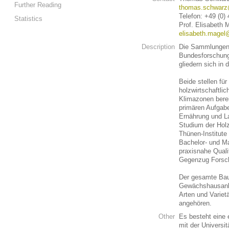
Further Reading
thomas.schwarz
Telefon: +49 (0)
Statistics
Prof. Elisabeth 
elisabeth.magel
Description
Die Sammlungen d
Bundesforschungs
gliedern sich in
Beide stellen fü
holzwirtschaftlic
Klimazonen berei
primären Aufgabe
Ernährung und L
Studium der Holz
Thünen-Institute
Bachelor- und M
praxisnahe Quali
Gegenzug Forsch
Der gesamte Ba
Gewächshausanla
Arten und Varietä
angehören.
Other
Es besteht eine 
mit der Universi