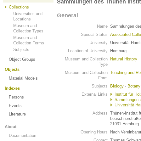
Sammlungen des Thünen Instit
Collections
Universities and
General
Locations
Museum and
Name
Sammlungen des 
Collection Types
Special Status
Associated Colle
Museum and
University
Universität Ham
Collection Forms
Subjects
Location of University
Hamburg
Museum and Collection
Natural History
Object Groups
Type
Objects
Museum and Collection
Teaching and Re
Form
Material Models
Subjects
Biology
·
Botany
Indexes
External Links
Institut für H
Persons
Sammlungen de
Universität H
Events
Address
Thünen-Institut 
Literature
Leuschnerstraße
21031 Hamburg
About
Opening Hours
Nach Vereinbaru
Documentation
Contact
Thomas Schwarz 