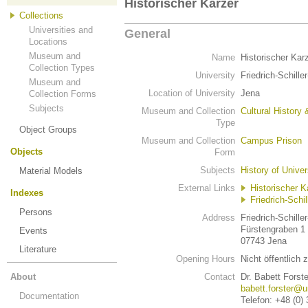
Historischer Karzer
Collections
Universities and
General
Locations
Museum and
Name
Historischer Kar
Collection Types
University
Friedrich-Schille
Museum and
Location of University
Jena
Collection Forms
Subjects
Museum and Collection
Cultural History 
Type
Object Groups
Museum and Collection
Campus Prison
Objects
Form
Subjects
History of Univer
Material Models
External Links
Historischer K
Indexes
Friedrich-Schil
Persons
Address
Friedrich-Schille
Fürstengraben 1
Events
07743 Jena
Literature
Opening Hours
Nicht öffentlich
About
Contact
Dr. Babett Forste
babett.forster@u
Documentation
Telefon: +48 (0)