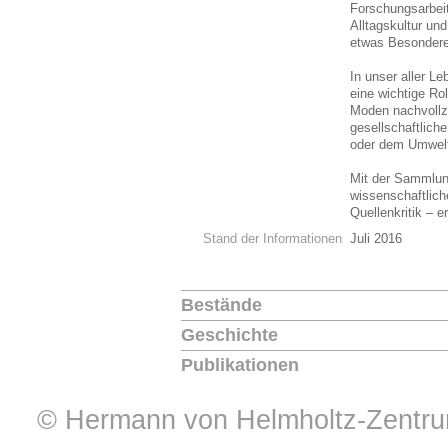
Forschungsarbei
Alltagskultur un
etwas Besonder
In unser aller Le
eine wichtige Ro
Moden nachvollzi
gesellschaftlich
oder dem Umwel
Mit der Sammlun
wissenschaftlich
Quellenkritik – e
Stand der Informationen
Juli 2016
Bestände
Geschichte
Publikationen
© Hermann von Helmholtz-Zentrum 