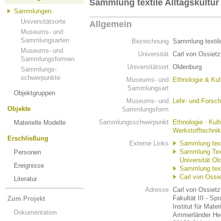
Sammlung textile Alltagskultur
Sammlungen
Universitätsorte
Allgemein
Museums- und
Sammlungsarten
Bezeichnung
Sammlung textile
Museums- und
Universität
Carl von Ossietz
Sammlungsformen
Universitätsort
Oldenburg
Sammlungs-
schwerpunkte
Museums- und
Ethnologie & Kul
Sammlungsart
Objektgruppen
Museums- und
Lehr- und Fors
Objekte
Sammlungsform
Sammlungsschwerpunkt
Ethnologie
·
Kult
Materielle Modelle
Werkstofftechnik
Erschließung
Externe Links
Sammlung texti
Sammlung Text
Personen
Universität Ol
Ereignisse
Sammlung texti
Carl von Ossie
Literatur
Adresse
Carl von Ossietz
Fakultät III - S
Zum Projekt
Institut für Mater
Dokumentation
Ammerländer Hee