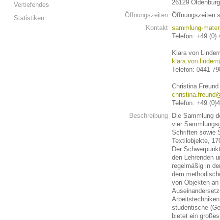
26129 Oldenburg
Vertiefendes
Öffnungszeiten
Öffnungszeiten 
Statistiken
Kontakt
sammlung-materi
Telefon: +49 (0)
Klara von Linder
klara.von.linder
Telefon: 0441 7
Christina Freund 
christina.freund
Telefon: +49 (0)
Beschreibung
Die Sammlung des 
vier Sammlungsge
Schriften sowie 
Textilobjekte, 1
Der Schwerpunkt l
den Lehrenden u
regelmäßig in de
dem methodischen
von Objekten an 
Auseinandersetz
Arbeitstechniken
studentische (G
bietet ein große