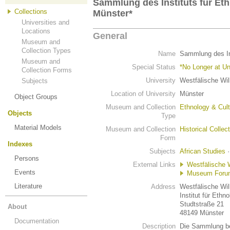
Sammlung des Instituts für Eth
Collections
Münster*
Universities and
Locations
General
Museum and
Collection Types
Name
Sammlung des Ins
Museum and
Special Status
*No Longer at Un
Collection Forms
University
Westfälische Wil
Subjects
Location of University
Münster
Object Groups
Museum and Collection
Ethnology & Cult
Objects
Type
Material Models
Museum and Collection
Historical Collec
Form
Indexes
Subjects
African Studies
Persons
External Links
Westfälische 
Events
Museum Forum
Literature
Address
Westfälische Wil
Institut für Ethno
Studtstraße 21
About
48149 Münster
Documentation
Description
Die Sammlung bef