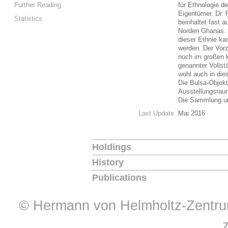
Further Reading
für Ethnologie d
Eigentümer, Dr. F
Statistics
beinhaltet fast a
Norden Ghanas. M
dieser Ethnie ka
werden. Der Vorz
noch im großen k
genannter Vollst
wohl auch in di
Die Bulsa-Objekt
Ausstellungsraum
Die Sammlung um
Last Update
Mai 2016
Holdings
History
Publications
© Hermann von Helmholtz-Zentrum 