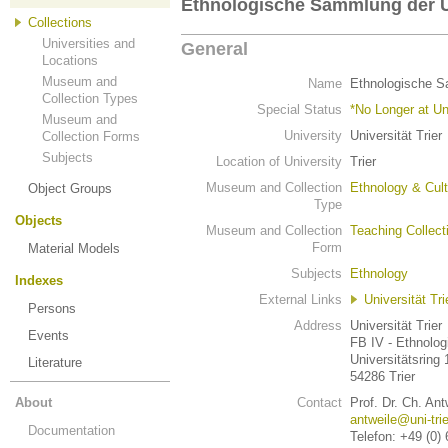
Ethnologische Sammlung der Un
Collections
Universities and
General
Locations
Museum and
Name
Ethnologische Sa
Collection Types
Special Status
*No Longer at Un
Museum and
University
Universität Trier
Collection Forms
Subjects
Location of University
Trier
Museum and Collection
Ethnology & Cult
Object Groups
Type
Objects
Museum and Collection
Teaching Collect
Form
Material Models
Subjects
Ethnology
Indexes
External Links
Universität Tri
Persons
Address
Universität Trier
Events
FB IV - Ethnolog
Universitätsring 
Literature
54286 Trier
About
Contact
Prof. Dr. Ch. Ant
antweile@uni-trie
Documentation
Telefon: +49 (0)