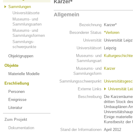
Karzer*
Sammlungen
Universitätsorte
Allgemein
Museums- und
Sammlungsarten
Bezeichnung
Karzer*
Museums- und
Besonderer Status
*Verloren
Sammlungsformen
Universität
Universität Leipz
Sammlungs-
schwerpunkte
Universitätsort
Leipzig
Museums- und
Kulturgeschicht
Objektgruppen
Sammlungsart
Objekte
Museums- und
Karzer
Sammlungsform
Materielle Modelle
Sammlungsschwerpunkt
Universitätsgesc
Erschließung
Externe Links
Universität Le
Personen
Beschreibung
Die Karzerräume 
Ereignisse
dritten Stock de
Umbauplänen Arv
Literatur
Universitätshau
Einige materiell
Zum Projekt
Kunstbesitz der 
Dokumentation
Stand der Informationen
April 2012