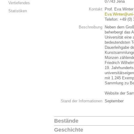
07743 Jena
Vertiefendes
Kontakt
Prof. Eva Winter
Statistiken
Eva.Winter@uni-
Telefon: +49 (0)
Beschreibung
Neben dem Großh
beherbergt das 
Universität eine
bedeutendsten T
Dauerleihgabe de
Kunstsammlungen
Münzen zählende
Friedrich Wilhel
19. Jahrhundert
universitätseige
mit 1.245 Exemp
Sammlung zu Beg
Website der Sa
Stand der Informationen
September
Bestände
Geschichte