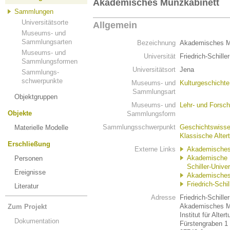
Akademisches Münzkabinett
Sammlungen
Universitätsorte
Allgemein
Museums- und
Sammlungsarten
Bezeichnung
Akademisches M
Museums- und
Universität
Friedrich-Schille
Sammlungsformen
Universitätsort
Jena
Sammlungs-
schwerpunkte
Museums- und
Kulturgeschicht
Sammlungsart
Objektgruppen
Museums- und
Lehr- und Fors
Objekte
Sammlungsform
Sammlungsschwerpunkt
Geschichtswisse
Materielle Modelle
Klassische Alte
Erschließung
Externe Links
Akademisches
Akademische M
Personen
Schiller-Univer
Ereignisse
Akademisches 
Friedrich-Schil
Literatur
Adresse
Friedrich-Schille
Akademisches M
Zum Projekt
Institut für Alt
Dokumentation
Fürstengraben 1