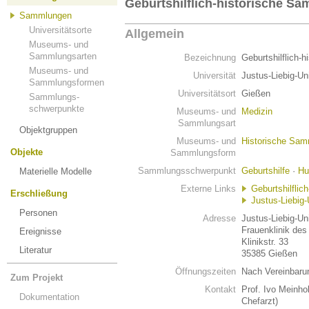
Geburtshilflich-historische S
Sammlungen
Universitätsorte
Allgemein
Museums- und
Sammlungsarten
Bezeichnung
Geburtshilflich-
Museums- und
Universität
Justus-Liebig-Un
Sammlungsformen
Universitätsort
Gießen
Sammlungs-
schwerpunkte
Museums- und
Medizin
Sammlungsart
Objektgruppen
Museums- und
Historische Sa
Objekte
Sammlungsform
Sammlungsschwerpunkt
Geburtshilfe
·
Hu
Materielle Modelle
Externe Links
Geburtshilflic
Erschließung
Justus-Liebig-
Personen
Adresse
Justus-Liebig-Un
Frauenklinik des
Ereignisse
Klinikstr. 33
Literatur
35385 Gießen
Öffnungszeiten
Nach Vereinbaru
Zum Projekt
Kontakt
Prof. Ivo Meinho
Dokumentation
Chefarzt)