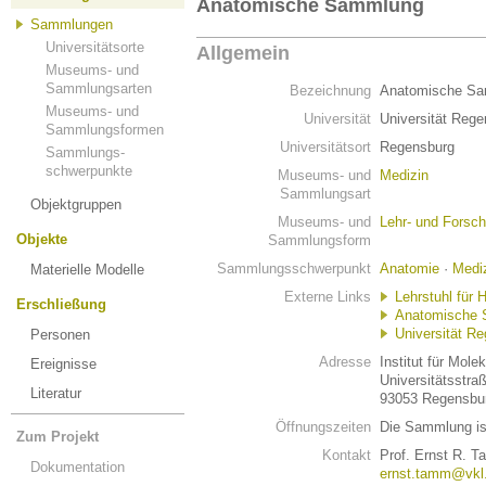
Anatomische Sammlung
Sammlungen
Universitätsorte
Allgemein
Museums- und
Sammlungsarten
Bezeichnung
Anatomische S
Museums- und
Universität
Universität Reg
Sammlungsformen
Universitätsort
Regensburg
Sammlungs-
schwerpunkte
Museums- und
Medizin
Sammlungsart
Objektgruppen
Museums- und
Lehr- und Fors
Objekte
Sammlungsform
Sammlungsschwerpunkt
Anatomie
·
Medi
Materielle Modelle
Externe Links
Lehrstuhl für
Erschließung
Anatomische 
Universität R
Personen
Adresse
Institut für Mole
Ereignisse
Universitätsstra
Literatur
93053 Regensbu
Öffnungszeiten
Die Sammlung ist
Zum Projekt
Kontakt
Prof. Ernst R. 
Dokumentation
ernst.tamm@vkl.