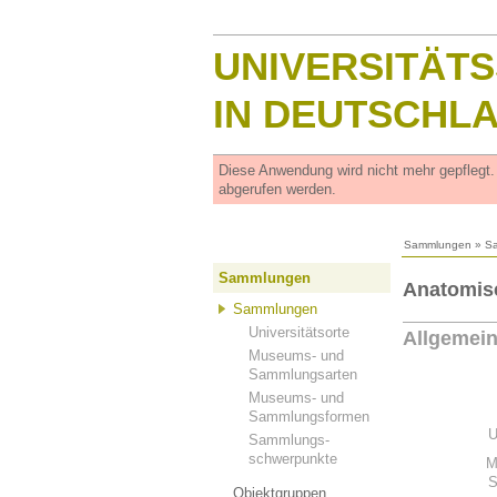
UNIVERSITÄT
IN DEUTSCHL
Diese Anwendung wird nicht mehr gepflegt
abgerufen werden.
Sammlungen
»
S
Sammlungen
Anatomis
Sammlungen
Universitätsorte
Allgemei
Museums- und
Sammlungsarten
Museums- und
Sammlungsformen
U
Sammlungs-
schwerpunkte
M
S
Objektgruppen