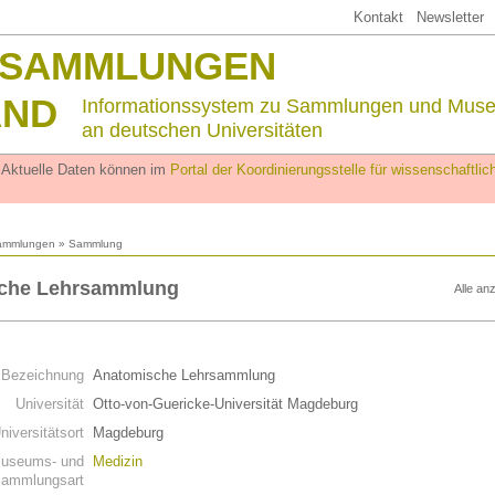
Kontakt
Newsletter
SSAMMLUNGEN
AND
Informationssystem zu Sammlungen und Mus
an deutschen Universitäten
. Aktuelle Daten können im
Portal der Koordinierungsstelle für wissenschaftl
ammlungen
» Sammlung
che Lehrsammlung
Alle an
n
Bezeichnung
Anatomische Lehrsammlung
Universität
Otto-von-Guericke-Universität Magdeburg
niversitätsort
Magdeburg
useums- und
Medizin
ammlungsart