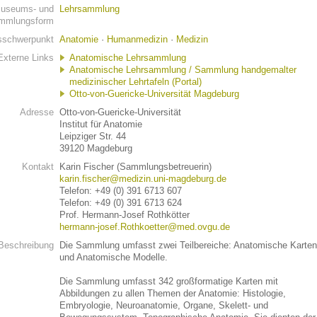
useums- und
Lehrsammlung
mmlungsform
schwerpunkt
Anatomie
·
Humanmedizin
·
Medizin
Externe Links
Anatomische Lehrsammlung
Anatomische Lehrsammlung / Sammlung handgemalter
medizinischer Lehrtafeln (Portal)
Otto-von-Guericke-Universität Magdeburg
Adresse
Otto-von-Guericke-Universität
Institut für Anatomie
Leipziger Str. 44
39120 Magdeburg
Kontakt
Karin Fischer (Sammlungsbetreuerin)
karin.fischer@medizin.uni-magdeburg.de
Telefon: +49 (0) 391 6713 607
Telefon: +49 (0) 391 6713 624
Prof. Hermann-Josef Rothkötter
hermann-josef.Rothkoetter@med.ovgu.de
Beschreibung
Die Sammlung umfasst zwei Teilbereiche: Anatomische Karten
und Anatomische Modelle.
Die Sammlung umfasst 342 großformatige Karten mit
Abbildungen zu allen Themen der Anatomie: Histologie,
Embryologie, Neuroanatomie, Organe, Skelett- und