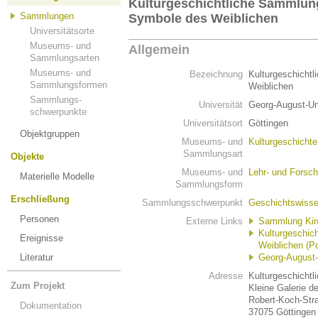
Kulturgeschichtliche Sammlung
Sammlungen
Symbole des Weiblichen
Universitätsorte
Museums- und
Allgemein
Sammlungsarten
Museums- und
Bezeichnung
Kulturgeschicht
Sammlungsformen
Weiblichen
Sammlungs-
Universität
Georg-August-Uni
schwerpunkte
Universitätsort
Göttingen
Objektgruppen
Museums- und
Kulturgeschicht
Sammlungsart
Objekte
Museums- und
Lehr- und Fors
Materielle Modelle
Sammlungsform
Erschließung
Sammlungsschwerpunkt
Geschichtswisse
Personen
Externe Links
Sammlung Kir
Kulturgeschic
Ereignisse
Weiblichen (Po
Literatur
Georg-August-
Adresse
Kulturgeschicht
Zum Projekt
Kleine Galerie d
Robert-Koch-Str
Dokumentation
37075 Göttingen