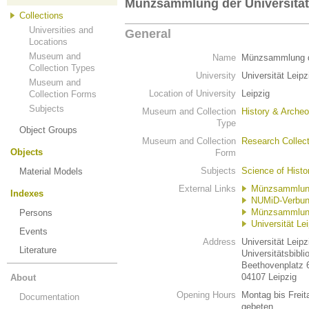
Münzsammlung der Universitäts
Collections
Universities and
General
Locations
Museum and
Name
Münzsammlung der
Collection Types
University
Universität Leipz
Museum and
Location of University
Leipzig
Collection Forms
Subjects
Museum and Collection
History & Archeo
Type
Object Groups
Museum and Collection
Research Collect
Objects
Form
Subjects
Science of Histo
Material Models
External Links
Münzsammlung 
Indexes
NUMiD-Verbu
Münzsammlung d
Persons
Universität Le
Events
Address
Universität Leipz
Literature
Universitätsbibl
Beethovenplatz 
04107 Leipzig
About
Opening Hours
Montag bis Freit
Documentation
gebeten.