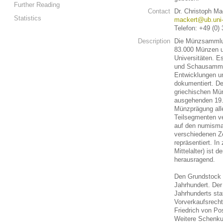
Further Reading
Contact
Dr. Christoph Ma
Statistics
mackert@ub.uni-
Telefon: +49 (0)
Description
Die Münzsammlung
83.000 Münzen u
Universitäten. E
und Schausammlu
Entwicklungen un
dokumentiert. De
griechischen Mün
ausgehenden 19.
Münzprägung alle
Teilsegmenten v
auf den numisma
verschiedenen Ze
repräsentiert. I
Mittelalter) ist 
herausragend.
Den Grundstock 
Jahrhundert. Der
Jahrhunderts sta
Vorverkaufsrech
Friedrich von Po
Weitere Schenku