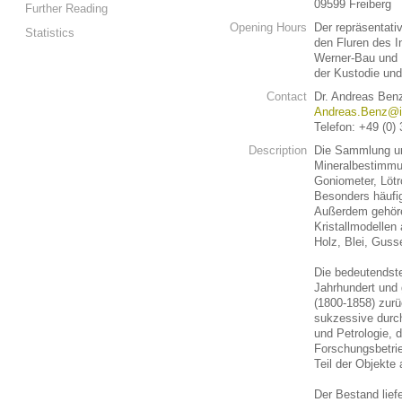
09599 Freiberg
Further Reading
Opening Hours
Der repräsentati
Statistics
den Fluren des I
Werner-Bau und D
der Kustodie und
Contact
Dr. Andreas Ben
Andreas.Benz@iw
Telefon: +49 (0)
Description
Die Sammlung um
Mineralbestimmu
Goniometer, Lötr
Besonders häufig
Außerdem gehöre
Kristallmodellen 
Holz, Blei, Guss
Die bedeutends
Jahrhundert und 
(1800-1858) zurü
sukzessive durch
und Petrologie, 
Forschungsbetrie
Teil der Objekte
Der Bestand lief