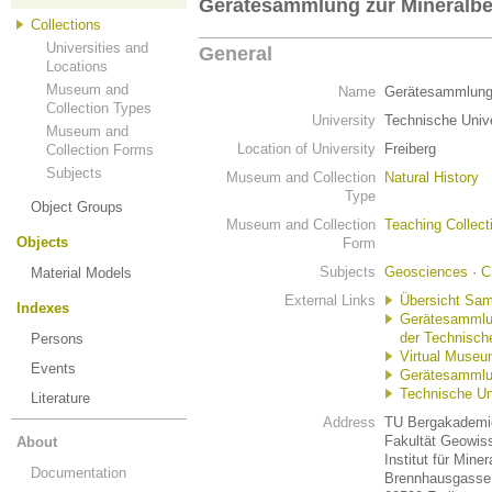
Gerätesammlung zur Mineralb
Collections
Universities and
General
Locations
Museum and
Name
Gerätesammlung
Collection Types
University
Technische Univ
Museum and
Location of University
Freiberg
Collection Forms
Subjects
Museum and Collection
Natural History
Type
Object Groups
Museum and Collection
Teaching Collect
Objects
Form
Subjects
Geosciences
·
C
Material Models
External Links
Übersicht Sa
Indexes
Gerätesammlu
der Technisch
Persons
Virtual Museum
Events
Gerätesammlun
Technische Un
Literature
Address
TU Bergakademie
Fakultät Geowis
About
Institut für Miner
Documentation
Brennhausgasse