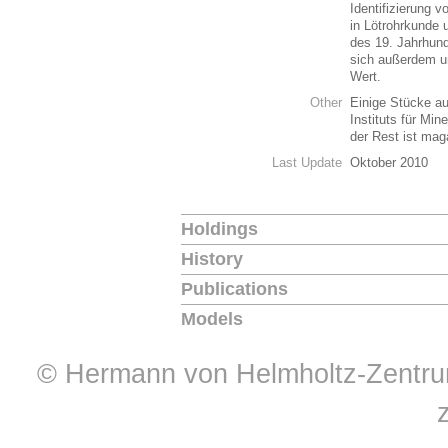
Identifizierung v
in Lötrohrkunde 
des 19. Jahrhund
sich außerdem u
Wert.
Other
Einige Stücke a
Instituts für Min
der Rest ist mag
Last Update
Oktober 2010
Holdings
History
Publications
Models
© Hermann von Helmholtz-Zentrum 