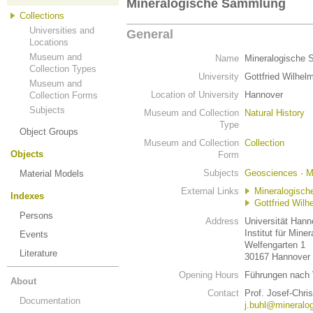
Mineralogische Sammlung
Collections
Universities and
General
Locations
Museum and
Name
Mineralogische
Collection Types
University
Gottfried Wilhel
Museum and
Location of University
Hannover
Collection Forms
Subjects
Museum and Collection
Natural History
Type
Object Groups
Museum and Collection
Collection
Objects
Form
Subjects
Geosciences
·
M
Material Models
External Links
Mineralogisch
Indexes
Gottfried Wilh
Persons
Address
Universität Hann
Institut für Miner
Events
Welfengarten 1
Literature
30167 Hannover
Opening Hours
Führungen nach 
About
Contact
Prof. Josef-Chris
Documentation
j.buhl@mineralog