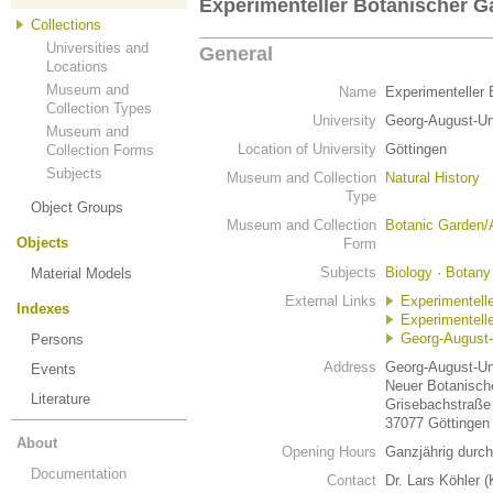
Experimenteller Botanischer G
Collections
Universities and
General
Locations
Museum and
Name
Experimenteller 
Collection Types
University
Georg-August-Uni
Museum and
Location of University
Göttingen
Collection Forms
Subjects
Museum and Collection
Natural History
Type
Object Groups
Museum and Collection
Botanic Garden/
Objects
Form
Subjects
Biology
·
Botany
Material Models
External Links
Experimentell
Indexes
Experimentelle
Georg-August-
Persons
Address
Georg-August-Uni
Events
Neuer Botanisch
Literature
Grisebachstraße
37077 Göttingen
About
Opening Hours
Ganzjährig durc
Documentation
Contact
Dr. Lars Köhler 