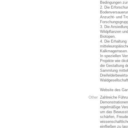
Bedingungen zur 
2. Die Erforschu
Bodenversauerun
Anzucht- und Tro
Forschungsgrupp
3. Die Ansiedlun
Wildpflanzen und
Biotopen.
4. Die Erhaltung
mitteleuropäisch
Kalkmagerrasen.
In speziellen Ve
Projekte wie öko
die Gestaltung d
Sammlung mittel
Dreifelderbewirt
Waldgesellschaft
Website des Gar
Other
Zahlreiche Führu
Demonstrationen 
regelmäßige Vera
um das Bewussts
schärfen, Freude
wissenschaftlich
einfließen zu la