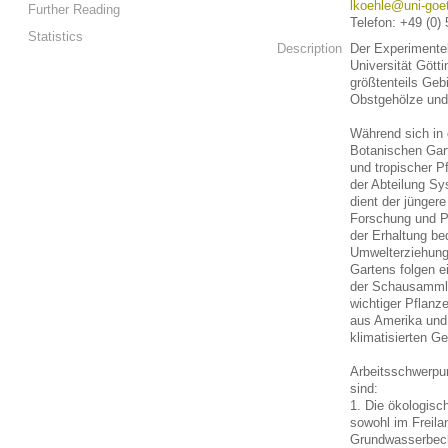
lkoehle@uni-goet
Further Reading
Telefon: +49 (0)
Statistics
Description
Der Experimentel
Universität Gött
größtenteils Geb
Obstgehölze und
Während sich in
Botanischen Gart
und tropischer P
der Abteilung Sy
dient der jünger
Forschung und Pf
der Erhaltung be
Umwelterziehung 
Gartens folgen e
der Schausammlu
wichtiger Pflanz
aus Amerika und A
klimatisierten G
Arbeitsschwerpu
sind:
1. Die ökologisc
sowohl im Freila
Grundwasserbecke