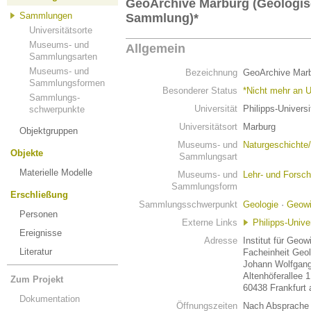
GeoArchive Marburg (Geologis
Sammlungen
Sammlung)*
Universitätsorte
Museums- und
Allgemein
Sammlungsarten
Museums- und
Bezeichnung
GeoArchive Marb
Sammlungsformen
Besonderer Status
*Nicht mehr an U
Sammlungs-
Universität
Philipps-Univers
schwerpunkte
Universitätsort
Marburg
Objektgruppen
Museums- und
Naturgeschichte
Objekte
Sammlungsart
Materielle Modelle
Museums- und
Lehr- und Fors
Sammlungsform
Erschließung
Sammlungsschwerpunkt
Geologie
·
Geowi
Personen
Externe Links
Philipps-Unive
Ereignisse
Adresse
Institut für Geo
Literatur
Facheinheit Geol
Johann Wolfgang
Altenhöferallee 1
Zum Projekt
60438 Frankfurt
Dokumentation
Öffnungszeiten
Nach Absprach