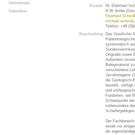
Vertiefendes
Kontakt
Dr. Eberhard Sc
R.W. Amler (Ge
Statistiken
Eberhard.Schind
michael.amler@u
Telefon: +49 (0)
Beschreibung
Das GeoArchiv Ma
Paläontologische
systematisch auf
Sondersammlung
Originale sowie 
Außerdem existi
Belegmaterial zu
verschiedene L
Jacobshagens (1
die Geologisch-P
besteht, verfügt
und umfangreiche
Fundorten, wie B
Schwerpunkt der
insbesondere de
Schiefergebirges
Der Fachbereich 
wurde vor einiger
als eigenständig