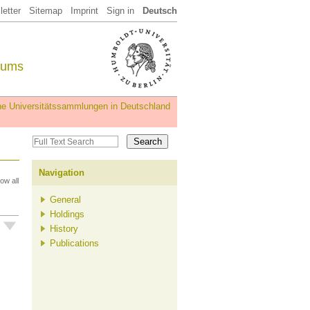
etter
Sitemap
Imprint
Sign in
Deutsch
eums
iche Universitätssammlungen in Deutschland
Navigation
ow all
General
Holdings
History
Publications