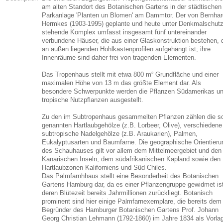
am alten Standort des Botanischen Gartens in der städtischen
Parkanlage 'Planten un Blomen' am Dammtor. Der von Bernhar
Hermkes (1903-1995) geplante und heute unter Denkmalschut
stehende Komplex umfasst insgesamt fünf untereinander
verbundene Häuser, die aus einer Glaskonstruktion bestehen, 
an außen liegenden Hohlkastenprofilen aufgehängt ist; ihre
Innenräume sind daher frei von tragenden Elementen.
Das Tropenhaus stellt mit etwa 800 m² Grundfläche und einer
maximalen Höhe von 13 m das größte Element dar. Als
besondere Schwerpunkte werden die Pflanzen Südamerikas u
tropische Nutzpflanzen ausgestellt.
Zu den im Subtropenhaus gesammelten Pflanzen zählen die s
genannten Hartlaubgehölze (z.B. Lorbeer, Olive), verschiedene
subtropische Nadelgehölze (z.B. Araukarien), Palmen,
Eukalyptusarten und Baumfarne. Die geographische Orientieru
des Schauhauses gilt vor allem dem Mittelmeergebiet und den
Kanarischen Inseln, dem südafrikanischen Kapland sowie den
Hartlaubzonen Kaliforniens und Süd-Chiles.
Das Palmfarnhhaus stellt eine Besonderheit des Botanischen
Gartens Hamburg dar, da es einer Pflanzengruppe gewidmet ist
deren Blütezeit bereits Jahrmillionen zurückliegt. Botanisch
prominent sind hier einige Palmfarnexemplare, die bereits dem
Begründer des Hamburger Botanischen Gartens Prof. Johann
Georg Christian Lehmann (1792-1860) im Jahre 1834 als Vorla