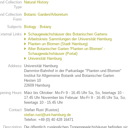
d Collection
Natural History
Type
d Collection
Botanic Garden/Arboretum
Form
Subjects
Biology
·
Botany
xternal Links
Schaugewächshäuser des Botanischen Gartens
Arbeitskreis Sammlungen der Universität Hamburg
Planten un Blomen (Stadt Hamburg)
Alter Botanischer Garten 'Planten un Blomen' -
Schaugewächshäuser (Portal)
Universität Hamburg
Address
Universität Hamburg
Dammtor-Bahnhof in der Parkanlage "Planten und Blomen"
Institut für Allgemeine Botanik und Botanischer Garten
Hesten 10
22609 Hamburg
pening Hours
März bis Oktober: Mo-Fr 9 - 16.45 Uhr Sa, So, feiertags 10 -
17.45 Uhr November bis Februar: Mo-Fr 9 - 16.45 Uhr Sa, So,
feiertags 10 - 15.45 Uhr
Contact
Stefan Rust (Kustos)
stefan.rust@uni-hamburg.de
Telefon: +49 (0) 40 428 16471
Description
Die öffentlich zugänglichen Tropengewächshäuser befinden si