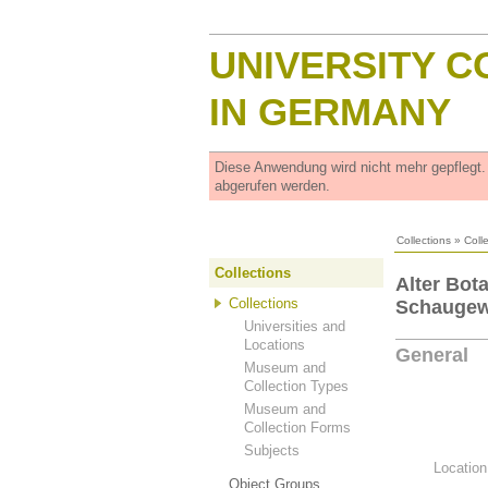
UNIVERSITY C
IN GERMANY
Diese Anwendung wird nicht mehr gepflegt
abgerufen werden.
Collections
»
Coll
Collections
Alter Bot
Collections
Schaugew
Universities and
Locations
General
Museum and
Collection Types
Museum and
Collection Forms
Subjects
Location
Object Groups