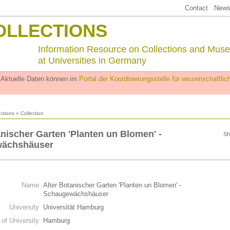
Contact
Newsl
OLLECTIONS
Information Resource on Collections and Mus
at Universities in Germany
. Aktuelle Daten können im
Portal der Koordinierungsstelle für wissenschaftl
ections
» Collection
anischer Garten 'Planten un Blomen' -
Sh
ächshäuser
Name
Alter Botanischer Garten 'Planten un Blomen' -
Schaugewächshäuser
University
Universität Hamburg
 of University
Hamburg