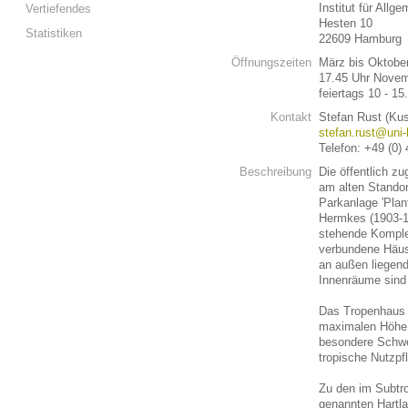
Institut für All
Vertiefendes
Hesten 10
Statistiken
22609 Hamburg
Öffnungszeiten
März bis Oktober
17.45 Uhr Novemb
feiertags 10 - 15
Kontakt
Stefan Rust (Kus
stefan.rust@uni
Telefon: +49 (0)
Beschreibung
Die öffentlich z
am alten Standor
Parkanlage 'Pla
Hermkes (1903-1
stehende Komple
verbundene Häuse
an außen liegend
Innenräume sind 
Das Tropenhaus s
maximalen Höhe 
besondere Schwe
tropische Nutzpf
Zu den im Subtr
genannten Hartla