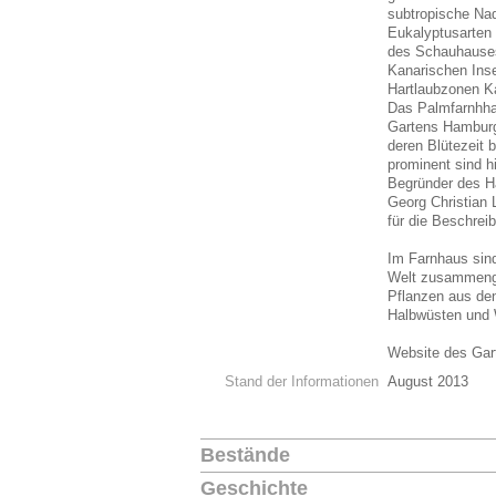
subtropische Nad
Eukalyptusarten
des Schauhauses 
Kanarischen Ins
Hartlaubzonen Ka
Das Palmfarnhhau
Gartens Hamburg 
deren Blütezeit b
prominent sind h
Begründer des H
Georg Christian 
für die Beschrei
Im Farnhaus sind
Welt zusammeng
Pflanzen aus de
Halbwüsten und 
Website des Gar
Stand der Informationen
August 2013
Bestände
Geschichte