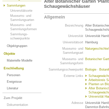
Alter Botanischer Garten 'Plan
Sammlungen
Schaugewächshäuser
Universitätsorte
Museums- und
Allgemein
Sammlungsarten
Museums- und
Bezeichnung
Alter Botanische
Sammlungsformen
Schaugewächsh
Sammlungs-
Universität
Universität Ham
schwerpunkte
Universitätsort
Hamburg
Objektgruppen
Museums- und
Naturgeschichte
Sammlungsart
Objekte
Museums- und
Botanischer Gar
Materielle Modelle
Sammlungsform
Erschließung
Sammlungsschwerpunkt
Biologie
·
Botani
Personen
Externe Links
Schaugewächs
Arbeitskreis 
Ereignisse
Planten un Bl
Literatur
Alter Botanisc
Schaugewächsh
Universität H
Zum Projekt
Adresse
Universität Ham
Dokumentation
Dammtor-Bahnhof