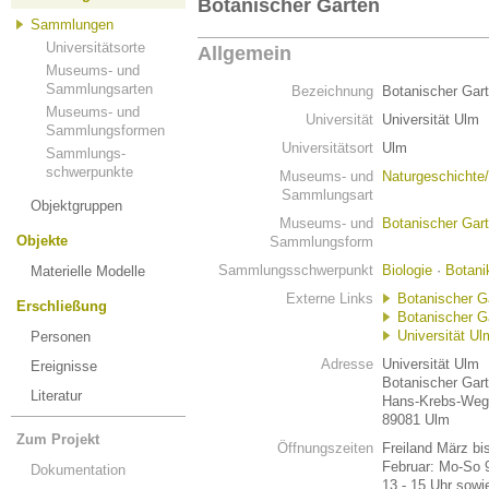
Botanischer Garten
Sammlungen
Universitätsorte
Allgemein
Museums- und
Sammlungsarten
Bezeichnung
Botanischer Gar
Museums- und
Universität
Universität Ulm
Sammlungsformen
Universitätsort
Ulm
Sammlungs-
schwerpunkte
Museums- und
Naturgeschichte
Sammlungsart
Objektgruppen
Museums- und
Botanischer Gar
Objekte
Sammlungsform
Sammlungsschwerpunkt
Biologie
·
Botani
Materielle Modelle
Externe Links
Botanischer G
Erschließung
Botanischer Ga
Universität Ul
Personen
Adresse
Universität Ulm
Ereignisse
Botanischer Gart
Literatur
Hans-Krebs-Weg
89081 Ulm
Zum Projekt
Öffnungszeiten
Freiland März bi
Februar: Mo-So 
Dokumentation
13 - 15 Uhr sowi