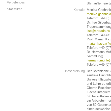
Vertiefendes
Uhr, außer feiert
Statistiken
Kontakt
Monika Gschneid
monika.gschneid
Telefon: +49 (0)
Dr. Ilse Silberb
Tropensammlung
ilse@cerrado.eu
Telefon: +49-73
Prof. Marian Kaz
marian.kazda@u
Telefon: +49 (0)
Dr. Hermann Muh
Sammlung)
hermann.muhle@
Telefon: +49 (0)
Beschreibung
Der Botanische G
zentrale Einricht
Universitätsgarte
und Lehre zu erfü
Oberen Eselsberg
Fläche integriert
6,8 ha entfallen
ein Arboretum, 
von 80 Gesneria
einen schwäbisc