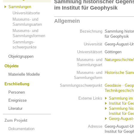
Sammlung historischer Gegens
Sammlungen
im Institut für Geophysik
Universitätsorte
Museums- und
Allgemein
Sammlungsarten
Museums- und
Bezeichnung
Sammlung histor
Sammlungsformen
für Geophysik
Sammlungs-
Universität
Georg-August-Uni
schwerpunkte
Universitätsort
Göttingen
Objektgruppen
Museums- und
Naturgeschichte
Sammlungsart
Objekte
Museums- und
Historische Sa
Materielle Modelle
Sammlungsform
Erschließung
Sammlungsschwerpunkt
Geodäsie
·
Geop
Technikgeschich
Personen
Externe Links
Sammlung im S
Ereignisse
Institut für G
Literatur
Sammlung hist
Institut für Ge
Georg-August-
Zum Projekt
Adresse
Georg-August-Uni
Dokumentation
Institut für Geop