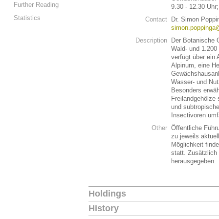
Further Reading
9.30 - 12.30 Uhr;
Statistics
Contact
Dr. Simon Poppi
simon.poppinga@
Description
Der Botanische Ga
Wald- und 1.200
verfügt über ein
Alpinum, eine He
Gewächshausanla
Wasser- und Nut
Besonders erwäh
Freilandgehölze 
und subtropische
Insectivoren um
Other
Öffentliche Füh
zu jeweils aktue
Möglichkeit find
statt. Zusätzlich
herausgegeben.
Holdings
History