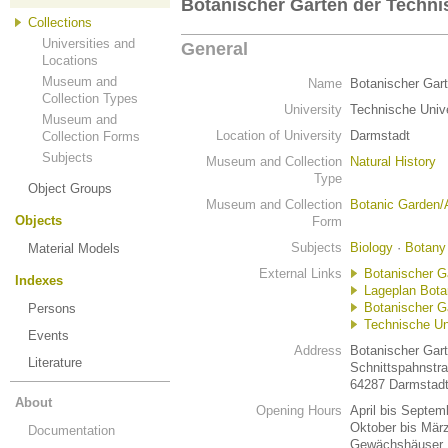
Botanischer Garten der Techni
Collections
Universities and
General
Locations
Museum and
Name
Botanischer Gart
Collection Types
University
Technische Unive
Museum and
Location of University
Darmstadt
Collection Forms
Subjects
Museum and Collection
Natural History
Type
Object Groups
Museum and Collection
Botanic Garden/
Objects
Form
Subjects
Biology
·
Botany
Material Models
External Links
Botanischer G
Indexes
Lageplan Bota
Botanischer Ga
Persons
Technische Un
Events
Address
Botanischer Gar
Literature
Schnittspahnstr
64287 Darmstad
About
Opening Hours
April bis Septem
Oktober bis März
Documentation
Gewächshäuser M