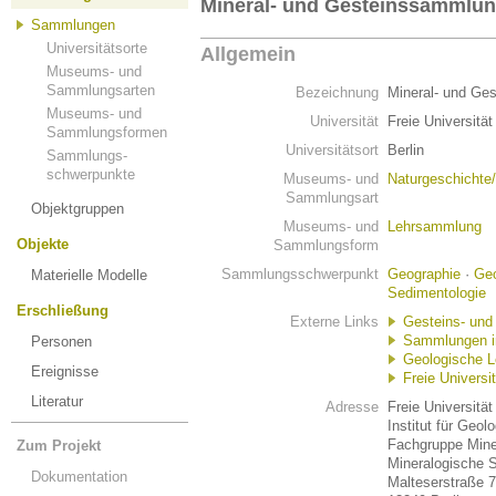
Mineral- und Gesteinssammlu
Sammlungen
Universitätsorte
Allgemein
Museums- und
Sammlungsarten
Bezeichnung
Mineral- und Ge
Museums- und
Universität
Freie Universität
Sammlungsformen
Universitätsort
Berlin
Sammlungs-
schwerpunkte
Museums- und
Naturgeschichte
Sammlungsart
Objektgruppen
Museums- und
Lehrsammlung
Objekte
Sammlungsform
Sammlungsschwerpunkt
Geographie
·
Geo
Materielle Modelle
Sedimentologie
Erschließung
Externe Links
Gesteins- un
Sammlungen in 
Personen
Geologische L
Ereignisse
Freie Universit
Literatur
Adresse
Freie Universität
Institut für Geo
Fachgruppe Mine
Zum Projekt
Mineralogische 
Dokumentation
Malteserstraße 