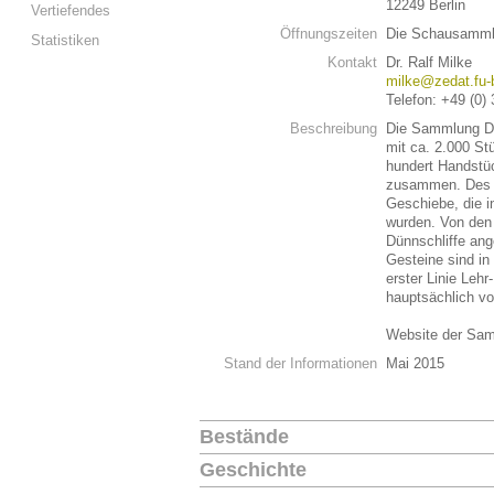
12249 Berlin
Vertiefendes
Öffnungszeiten
Die Schausammlu
Statistiken
Kontakt
Dr. Ralf Milke
milke@zedat.fu-b
Telefon: +49 (0)
Beschreibung
Die Sammlung Da
mit ca. 2.000 S
hundert Handstü
zusammen. Des W
Geschiebe, die 
wurden. Von den
Dünnschliffe ang
Gesteine sind in
erster Linie Le
hauptsächlich v
Website der Sa
Stand der Informationen
Mai 2015
Bestände
Geschichte