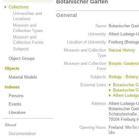
Botanischer Garten
Collections
Universities and
General
Locations
Museum and
Name
Botanischer Gar
Collection Types
University
Albert-Ludwigs-U
Museum and
Location of University
Freiburg (Breisg
Collection Forms
Subjects
Museum and Collection
Natural History
Type
Object Groups
Museum and Collection
Botanic Garden/
Objects
Form
Subjects
Biology
·
Botany
Material Models
External Links
Botanischer G
Indexes
Botanischer Ga
Albert-Ludwigs
Persons
Address
Albert-Ludwigs-U
Events
Botanischer Gar
Literature
Schänzlestraße 
79104 Freiburg i
About
Opening Hours
Freiland: Mo-So 
Uhr
Documentation