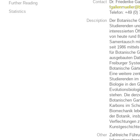
Contact
Dr. Friederike Ga
Further Reading
fgallenmueller@bi
Statistics
Telefon: +49 (0)
Description
Der Botanische G
Studierenden und
interessierten Ö
von heute rund 8
Samentausch mit 
seit 1986 mittel
für Botanische G
ausgebauten Dat
Freiburger Syst
Botanische Gärte
Eine weitere zen
Studierenden im 
Biologie in den 
Evolutionsbiolog
stehen. Die derz
Botanischen Gart
Karbons im Schw
Biomechanik lebe
der Botanik, insb
Verflechtungen z
Kunstgeschichte 
Other
Zahlreiche Führu