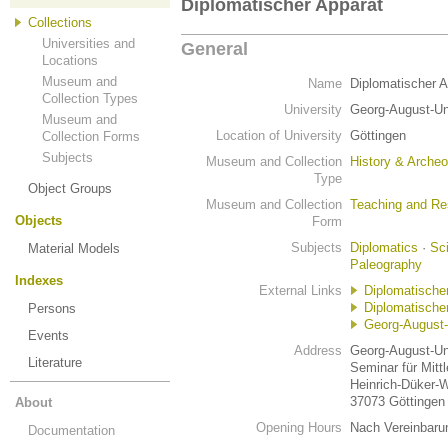
Diplomatischer Apparat
Collections
Universities and
General
Locations
Museum and
Name
Diplomatischer A
Collection Types
University
Georg-August-Uni
Museum and
Location of University
Göttingen
Collection Forms
Subjects
Museum and Collection
History & Archeo
Type
Object Groups
Museum and Collection
Teaching and Re
Objects
Form
Subjects
Diplomatics
·
Sci
Material Models
Paleography
Indexes
External Links
Diplomatische
Diplomatischer
Persons
Georg-August-
Events
Address
Georg-August-Uni
Literature
Seminar für Mitt
Heinrich-Düker-
37073 Göttingen
About
Opening Hours
Nach Vereinbaru
Documentation