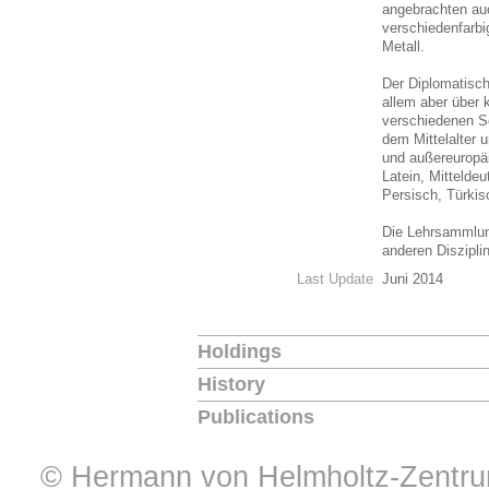
angebrachten auc
verschiedenfarb
Metall.
Der Diplomatisch
allem aber über
verschiedenen S
dem Mittelalter 
und außereuropä
Latein, Mitteldeu
Persisch, Türkis
Die Lehrsammlun
anderen Diszipli
Last Update
Juni 2014
Holdings
History
Publications
© Hermann von Helmholtz-Zentrum 