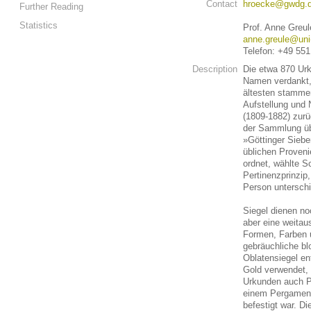
Contact
hroecke@gwdg.
Further Reading
Statistics
Prof. Anne Greul
anne.greule@uni
Telefon: +49 55
Description
Die etwa 870 Ur
Namen verdankt,
ältesten stamme
Aufstellung und
(1809-1882) zurü
der Sammlung üb
»Göttinger Siebe
üblichen Proveni
ordnet, wählte S
Pertinenzprinzip,
Person unterschi
Siegel dienen no
aber eine weitau
Formen, Farben u
gebräuchliche bl
Oblatensiegel en
Gold verwendet, 
Urkunden auch Pa
einem Pergaments
befestigt war. 