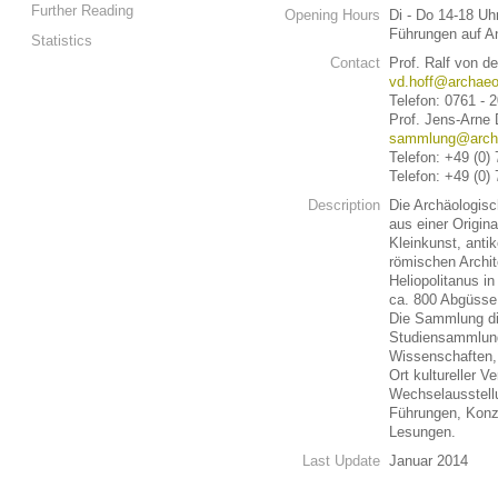
Further Reading
Opening Hours
Di - Do 14-18 Uh
Führungen auf A
Statistics
Contact
Prof. Ralf von de
vd.hoff@archaeol
Telefon: 0761 - 
Prof. Jens-Arne
sammlung@archae
Telefon: +49 (0)
Telefon: +49 (0)
Description
Die Archäologisc
aus einer Origin
Kleinkunst, ant
römischen Archit
Heliopolitanus i
ca. 800 Abgüsse 
Die Sammlung die
Studiensammlun
Wissenschaften,
Ort kultureller 
Wechselausstell
Führungen, Konz
Lesungen.
Last Update
Januar 2014