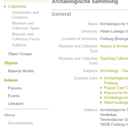
Archäologische Sammlung
Collections
Universities and
General
Locations
Museum and
Name
Archäologische
Collection Types
University
Albert-Ludwigs-U
Museum and
Location of University
Freiburg (Breisg
Collection Forms
Subjects
Museum and Collection
History & Archeo
Type
Object Groups
Museum and Collection
Teaching Collect
Objects
Form
Subjects
Archeology
·
Cla
Material Models
External Links
Archäologisch
Indexes
Freiburg
Plaster Cast 
Persons
Klassische Arc
Events
Archäologisch
Albert-Ludwigs
Literature
Address
Archäologische 
Herderbau
About
Tennenbacher Str
Documentation
79106 Freiburg i