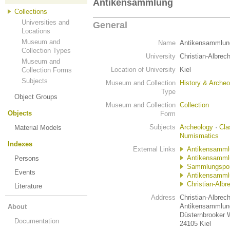
Antikensammlung
Collections
Universities and
General
Locations
Museum and
Name
Antikensammlun
Collection Types
University
Christian-Albrech
Museum and
Location of University
Kiel
Collection Forms
Subjects
Museum and Collection
History & Archeo
Type
Object Groups
Museum and Collection
Collection
Objects
Form
Subjects
Archeology
·
Cla
Material Models
Numismatics
Indexes
External Links
Antikensammlu
Antikensamml
Persons
Sammlungsporta
Events
Antikensammlu
Christian-Albr
Literature
Address
Christian-Albrech
Antikensammlung
About
Düsternbrooker 
Documentation
24105 Kiel