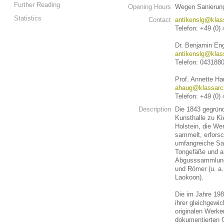
Further Reading
Opening Hours
Wegen Sanierung
Statistics
Contact
antikenslg@klass
Telefon: +49 (0)
Dr. Benjamin Eng
antikenslg@klass
Telefon: 043188
Prof. Annette Ha
ahaug@klassarch
Telefon: +49 (0)
Description
Die 1843 gegrün
Kunsthalle zu Ki
Holstein, die We
sammelt, erforsc
umfangreiche Sam
Tongefäße und an
Abgusssammlung 
und Römer (u. a.
Laokoon).
Die im Jahre 1986
ihrer gleichgewi
originalen Werke
dokumentierten G