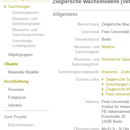
Zieglersche Wachsmodelle [Vet
Sammlungen
Universitätsorte
Allgemein
Museums- und
Sammlungsarten
Bezeichnung
Zieglersche Wac
Museums- und
Universität
Freie Universität
Sammlungsformen
Universitätsort
Berlin
Sammlungs-
schwerpunkte
Museums- und
Medizin
Sammlungsart
Objektgruppen
Museums- und
Historische Sa
Objekte
Sammlungsform
Sammlungsschwerpunkt
Anatomie
·
Zoolo
Materielle Modelle
Externe Links
Zieglersche 
Erschließung
Sammlungen in 
Zieglersche W
Personen
Freie Universit
Ereignisse
Adresse
Freie Universität
Literatur
Institut für Vete
FB Veterinärmed
Kosertraße 20
Zum Projekt
14195 Berlin
Dokumentation
Öffnungszeiten
Mo-Fr 9 - 16 Uhr