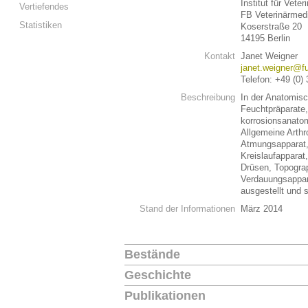
Institut für Vete
Vertiefendes
FB Veterinärmed
Statistiken
Koserstraße 20
14195 Berlin
Kontakt
Janet Weigner
janet.weigner@fu
Telefon: +49 (0)
Beschreibung
In der Anatomis
Feuchtpräparate
korrosionsanato
Allgemeine Arthr
Atmungsapparat,
Kreislaufappara
Drüsen, Topogra
Verdauungsappar
ausgestellt und
Stand der Informationen
März 2014
Bestände
Geschichte
Publikationen