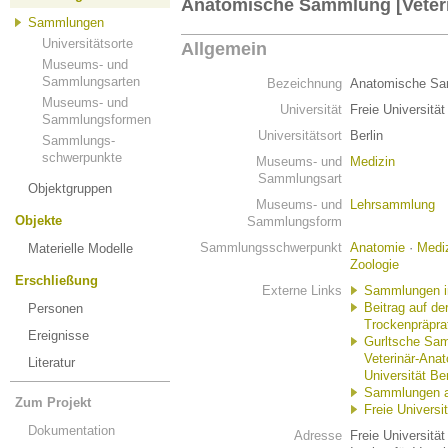
Anatomische Sammlung [Veteri
Sammlungen
Universitätsorte
Allgemein
Museums- und
Sammlungsarten
Bezeichnung
Anatomische Sam
Museums- und
Universität
Freie Universität
Sammlungsformen
Universitätsort
Berlin
Sammlungs-
schwerpunkte
Museums- und
Medizin
Sammlungsart
Objektgruppen
Museums- und
Lehrsammlung
Objekte
Sammlungsform
Sammlungsschwerpunkt
Anatomie
·
Medi
Materielle Modelle
Zoologie
Erschließung
Externe Links
Sammlungen in 
Beitrag auf d
Personen
Trockenpräpra
Ereignisse
Gurltsche Samm
Veterinär-Anat
Literatur
Universität Ber
Sammlungen am 
Zum Projekt
Freie Universit
Dokumentation
Adresse
Freie Universität