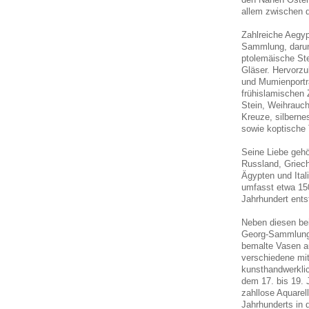
allem zwischen 
Zahlreiche Aegyp
Sammlung, darun
ptolemäische Ste
Gläser. Hervorz
und Mumienportra
frühislamischen 
Stein, Weihrauc
Kreuze, silberne
sowie koptische T
Seine Liebe gehö
Russland, Griech
Ägypten und Ita
umfasst etwa 15
Jahrhundert ents
Neben diesen be
Georg-Sammlung a
bemalte Vasen au
verschiedene mit
kunsthandwerklic
dem 17. bis 19. 
zahllose Aquare
Jahrhunderts in 