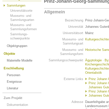
Prinz-Johann-Georg-Sammlun
Sammlungen
Universitätsorte
Allgemein
Museums- und
Sammlungsarten
Bezeichnung
Prinz-Johann-G
Museums- und
Universität
Johannes Gutenb
Sammlungsformen
Universitätsort
Mainz
Sammlungs-
schwerpunkte
Museums- und
Kulturgeschicht
Sammlungsart
Objektgruppen
Museums- und
Historische Sa
Objekte
Sammlungsform
Sammlungsschwerpunkt
Ägyptologie
·
Byz
Materielle Modelle
Kirchengeschich
Erschließung
Kulturgeschichte
Orientalistik
Personen
Externe Links
Prinz Johann
Ereignisse
Prinz Johann
Johannes Gute
Literatur
Prinz Johann 
Johannes Gute
Zum Projekt
Adresse
Dauerleihgabe an
Dokumentation
Landesmuseum 