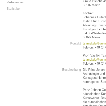
Große Bleiche 4
Vertiefendes
55116 Mainz
Statistiken
Kontakt:
Johannes Gutenb
Institut für Kun
Abteilung Christ
Kunstgeschichte
Jakob-Welder-W
55099 Mainz
Kontakt
tsamakda@uni-m
Telefon: +49 (0)
Prof. Vasiliki T
tsamakda@uni-m
Telefon: +49 (0)
Beschreibung
Die Prinz Johann
Archäologie und 
Kunstgeschichte
heterogenes Spe
Prinz Johann Geo
sächsischen Kön
Kunstwerke, Dev
die europäischen
den Nahen Osten