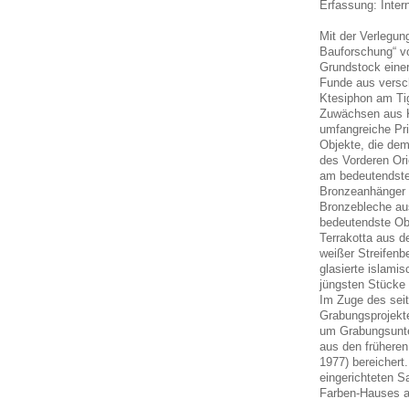
Erfassung: Inte
Mit der Verlegun
Bauforschung“ v
Grundstock eine
Funde aus versc
Ktesiphon am Tig
Zuwächsen aus 
umfangreiche Pr
Objekte, die dem
des Vorderen Ori
am bedeutendsten
Bronzeanhänger u
Bronzebleche au
bedeutendste Obj
Terrakotta aus de
weißer Streifenb
glasierte islami
jüngsten Stücke 
Im Zuge des seit
Grabungsprojekt
um Grabungsunte
aus den frühere
1977) bereichert
eingerichteten 
Farben-Hauses a