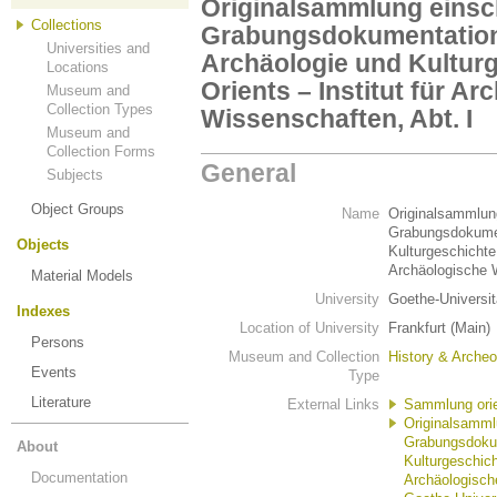
Originalsammlung einsch
Collections
Grabungsdokumentation
Universities and
Archäologie und Kultur
Locations
Orients – Institut für A
Museum and
Collection Types
Wissenschaften, Abt. I
Museum and
Collection Forms
General
Subjects
Object Groups
Name
Originalsammlung
Grabungsdokumen
Objects
Kulturgeschichte 
Archäologische W
Material Models
University
Goethe-Universit
Indexes
Location of University
Frankfurt (Main)
Persons
Museum and Collection
History & Archeo
Events
Type
Literature
External Links
Sammlung orie
Originalsamml
Grabungsdokum
About
Kulturgeschich
Documentation
Archäologisch