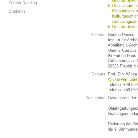
Goethe-Univers
Further Reading
Originalsamml
Grabungsdokum
Statistics
Kulturgeschich
Archäologische
Goethe-Univer
Address
Goethe-Universit
Institut für Arc
Abteilung I, Arc
Orients Campus
IG-Farben-Haus
Grüneburgplatz 
60323 Frankfurt
Contact
Prof. Dirk Wicke
Wicke@em.uni-fr
Telefon: +49 06
Telefon: +49 06
Description
Gesamtzahl der O
Objektgattungen:
Grabungsunterla
Datierung der Obj
bis 9. Jahrhunder