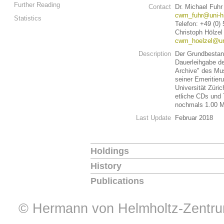
Further Reading
Contact
Dr. Michael Fuhr
cwm_fuhr@uni-h
Statistics
Telefon: +49 (0)
Christoph Hölzel
cwm_hoelzel@uni
Description
Der Grundbestand
Dauerleihgabe d
Archive" des Mus
seiner Emeritier
Universität Züric
etliche CDs und
nochmals 1.00 M
Last Update
Februar 2018
Holdings
History
Publications
© Hermann von Helmholtz-Zentrum 