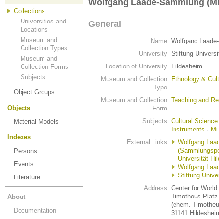
Wolfgang Laade-Sammlung (Mus
Collections
Universities and
General
Locations
Museum and
Name
Wolfgang Laade-
Collection Types
University
Stiftung Univers
Museum and
Location of University
Hildesheim
Collection Forms
Subjects
Museum and Collection
Ethnology & Cult
Type
Object Groups
Museum and Collection
Teaching and Re
Objects
Form
Subjects
Cultural Science
Material Models
Instruments
·
Mu
Indexes
External Links
Wolfgang Laad
(Sammlungspor
Persons
Universität Hi
Events
Wolfgang Laad
Stiftung Unive
Literature
Address
Center for World
Timotheus Platz 
About
(ehem. Timotheu
Documentation
31141 Hildeshei