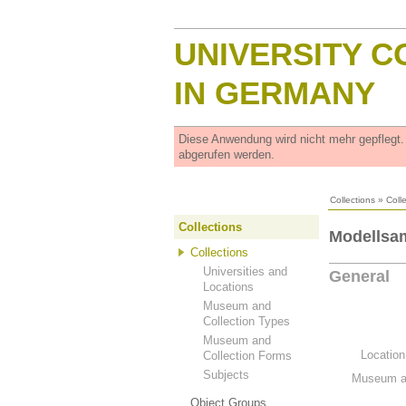
UNIVERSITY C
IN GERMANY
Diese Anwendung wird nicht mehr gepflegt
abgerufen werden.
Collections
»
Coll
Collections
Modellsam
Collections
Universities and
General
Locations
Museum and
Collection Types
Museum and
Location
Collection Forms
Subjects
Museum an
Object Groups