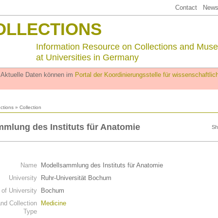
Contact
Newsl
OLLECTIONS
Information Resource on Collections and Mus
at Universities in Germany
. Aktuelle Daten können im
Portal der Koordinierungsstelle für wissenschaftl
ections
» Collection
mlung des Instituts für Anatomie
Sh
Name
Modellsammlung des Instituts für Anatomie
University
Ruhr-Universität Bochum
 of University
Bochum
d Collection
Medicine
Type