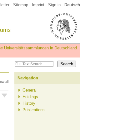
etter
Sitemap
Imprint
Sign in
Deutsch
eums
iche Universitätssammlungen in Deutschland
Navigation
ow all
General
Holdings
History
Publications