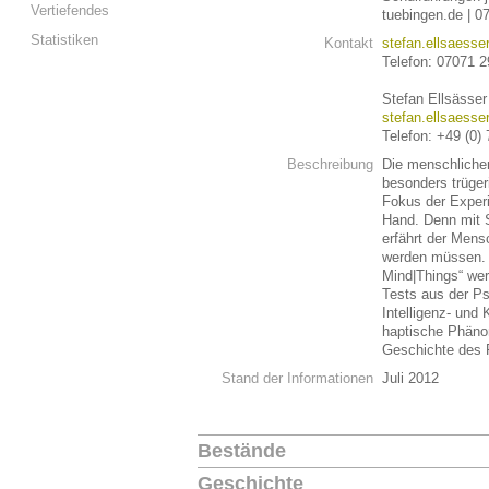
Vertiefendes
tuebingen.de | 
Statistiken
Kontakt
stefan.ellsaesse
Telefon: 07071 
Stefan Ellsässer
stefan.ellsaesse
Telefon: +49 (0)
Beschreibung
Die menschliche
besonders trüge
Fokus der Experi
Hand. Denn mit 
erfährt der Mensc
werden müssen. 
Mind|Things“ wer
Tests aus der P
Intelligenz- und
haptische Phäno
Geschichte des F
Stand der Informationen
Juli 2012
Bestände
Geschichte