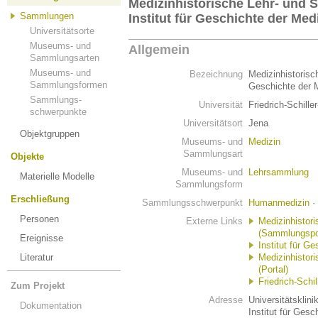
Medizinhistorische Lehr- un
Sammlungen
Institut für Geschichte der Med
Universitätsorte
Museums- und
Allgemein
Sammlungsarten
Museums- und
Bezeichnung
Medizinhistorisc
Sammlungsformen
Geschichte der 
Sammlungs-
Universität
Friedrich-Schille
schwerpunkte
Universitätsort
Jena
Objektgruppen
Museums- und
Medizin
Sammlungsart
Objekte
Museums- und
Lehrsammlung
Materielle Modelle
Sammlungsform
Erschließung
Sammlungsschwerpunkt
Humanmedizin
·
Personen
Externe Links
Medizinhistor
(Sammlungsport
Ereignisse
Institut für G
Literatur
Medizinhistor
(Portal)
Friedrich-Schil
Zum Projekt
Adresse
Universitätsklin
Dokumentation
Institut für Gesc