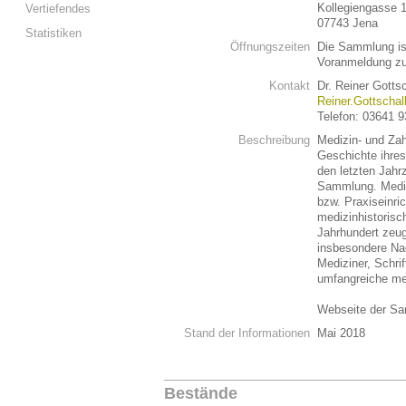
Kollegiengasse 
Vertiefendes
07743 Jena
Statistiken
Öffnungszeiten
Die Sammlung ist
Voranmeldung zu
Kontakt
Dr. Reiner Gotts
Reiner.Gottscha
Telefon: 03641 
Beschreibung
Medizin- und Za
Geschichte ihre
den letzten Jahrz
Sammlung. Medizi
bzw. Praxiseinri
medizinhistoris
Jahrhundert zeu
insbesondere Na
Mediziner, Schri
umfangreiche med
Webseite der S
Stand der Informationen
Mai 2018
Bestände