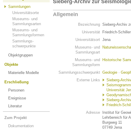
Sieberg-Archiv zur Seismologi
Sammlungen
Universitätsorte
Allgemein
Museums- und
Sammlungsarten
Bezeichnung
Sieberg-Archiv z
Museums- und
Universität
Friedrich-Schille
Sammlungsformen
Universitätsort
Jena
Sammlungs-
schwerpunkte
Museums- und
Naturwissenscha
Sammlungsart
Objektgruppen
Museums- und
Historische Sa
Objekte
Sammlungsform
Sammlungsschwerpunkt
Geologie
·
Geoph
Materielle Modelle
Externe Links
Sieberg-Archi
Erschließung
Seismogramm-A
Universität Je
Personen
Geodynamisch
Ereignisse
Sieberg-Archiv
Friedrich-Schil
Literatur
Adresse
Institut für Geo
Lehrbereich für
Zum Projekt
Burgweg 11
Dokumentation
07749 Jena