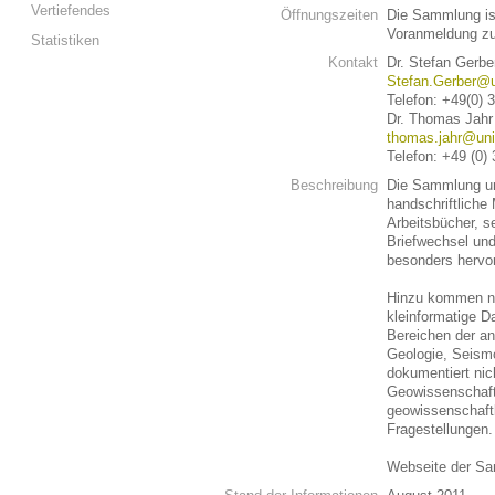
Vertiefendes
Öffnungszeiten
Die Sammlung ist
Voranmeldung zu
Statistiken
Kontakt
Dr. Stefan Gerbe
Stefan.Gerber@u
Telefon: +49(0) 
Dr. Thomas Jahr
thomas.jahr@uni
Telefon: +49 (0)
Beschreibung
Die Sammlung um
handschriftliche
Arbeitsbücher, s
Briefwechsel un
besonders hervo
Hinzu kommen ne
kleinformatige D
Bereichen der a
Geologie, Seism
dokumentiert nic
Geowissenschaftl
geowissenschaftl
Fragestellungen.
Webseite der S