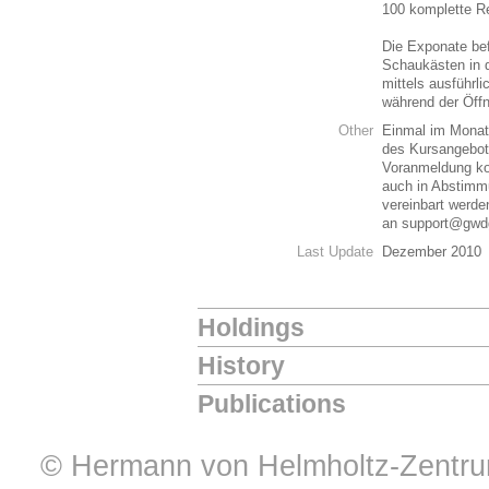
100 komplette R
Die Exponate bef
Schaukästen in 
mittels ausführli
während der Öff
Other
Einmal im Monat
des Kursangebot
Voranmeldung ko
auch in Abstim
vereinbart werde
an support@gwd
Last Update
Dezember 2010
Holdings
History
Publications
© Hermann von Helmholtz-Zentrum 