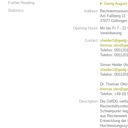
Further Reading
Georg-August-
Statistics
Address
Rechnermuseu
Am Faßberg 11
37077 Göttingen
Opening Hours
Mo bis Fr 7 - 21
Vereinbarung.
Contact
sheider1@gwdg.
thomas.otto@gw
Telefon: 055120
Telefon: 055120
Simon Heider (A
sheider1@gwdg.
Telefon: 055120
Dr. Thomas Otto
thomas.otto@gw
Telefon: +49 (0)
Description
Die GWDG verfüg
Rechenhilfsmitte
Schwerpunkt lie
aus Rechenwerk 
Entwicklung der
Hochleistungssy