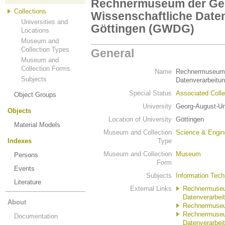
Rechnermuseum der Gese
Collections
Wissenschaftliche Date
Universities and
Göttingen (GWDG)
Locations
Museum and
Collection Types
General
Museum and
Collection Forms
Name
Rechnermuseum d
Subjects
Datenverarbeit
Special Status
Associated Colle
Object Groups
University
Georg-August-Uni
Objects
Location of University
Göttingen
Material Models
Museum and Collection
Science & Engin
Indexes
Type
Museum and Collection
Museum
Persons
Form
Events
Subjects
Information Tec
Literature
External Links
Rechnermuseum
Datenverarbe
About
Rechnermuseu
Rechnermuseum
Documentation
Datenverarbei