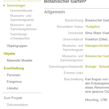
Botanischer Garten*
Sammlungen
Universitätsorte
Allgemein
Museums- und
Sammlungsarten
Bezeichnung
Botanischer Gar
Museums- und
Besonderer Status
*Aufgelöst
Sammlungsformen
Universität
Alma Mater Viadr
Sammlungs-
schwerpunkte
Universitätsort
Frankfurt (Oder)
Museums- und
Naturgeschichte
Objektgruppen
Sammlungsart
Objekte
Museums- und
Botanischer Gar
Sammlungsform
Materielle Modelle
Sammlungsschwerpunkt
Biologie
·
Botani
Erschließung
Externe Links
Personen
Beschreibung
Karl August von 
Ereignisse
den Kräutergarte
etwas Renommee,
Literatur
eine gewisse Or
Zum Projekt
Hirsching, 1789
Dokumentation