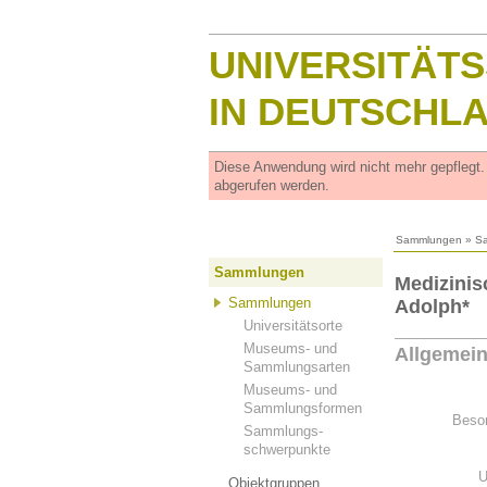
UNIVERSITÄT
IN DEUTSCHL
Diese Anwendung wird nicht mehr gepflegt
abgerufen werden.
Sammlungen
»
S
Sammlungen
Medizini
Sammlungen
Adolph*
Universitätsorte
Museums- und
Allgemei
Sammlungsarten
Museums- und
Sammlungsformen
Beson
Sammlungs-
schwerpunkte
U
Objektgruppen