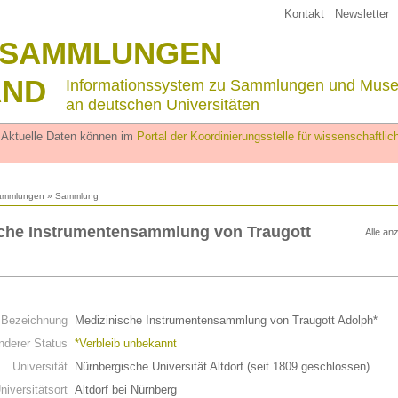
Kontakt
Newsletter
SSAMMLUNGEN
AND
Informationssystem zu Sammlungen und Mus
an deutschen Universitäten
. Aktuelle Daten können im
Portal der Koordinierungsstelle für wissenschaftl
ammlungen
» Sammlung
sche Instrumentensammlung von Traugott
Alle an
n
Bezeichnung
Medizinische Instrumentensammlung von Traugott Adolph*
derer Status
*Verbleib unbekannt
Universität
Nürnbergische Universität Altdorf (seit 1809 geschlossen)
niversitätsort
Altdorf bei Nürnberg