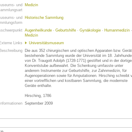
useums- und
Medizin
ammlungsart
useums- und
Historische Sammlung
mmlungsform
schwerpunkt
Augenheilkunde
·
Geburtshilfe
·
Gynäkologie
·
Humanmedizin
·
Medizin
Externe Links
Universitätsmuseum
Beschreibung
Die aus 352 chirurgischen und optischen Apparaten bzw. Gerä
bestehende Sammlung wurde der Universität im 18. Jahrhunde
von Dr. Traugott Adolph (1728-1771) gestiftet und in der dortig
Konventstube aufbewahrt. Die Schenkung umfasste unter
anderem Instrumente zur Geburtshilfe, zur Zahnmedizin, für
Augenoperationen sowie für Amputationen. Hirsching schreibt 
einer vortrefflichen und kostbaren Sammlung, die modernste
Geräte enthalte.
Hirsching, 1786
Informationen
September 2009
te